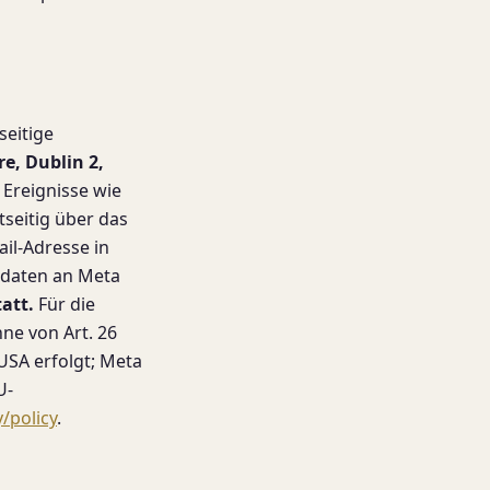
seitige
e, Dublin 2,
Ereignisse wie
tseitig über das
ail-Adresse in
rdaten an Meta
att.
Für die
ne von Art. 26
 USA erfolgt; Meta
U-
/policy
.