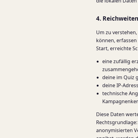
die lokalen Daten
4. Reichweite
Um zu verstehen, 
können, erfassen 
Start, erreichte S
eine zufällig 
zusammengehöri
deine im Quiz 
deine IP-Adres
technische Ang
Kampagnenkenn
Diese Daten werten
Rechtsgrundlage: 
anonymisierten V