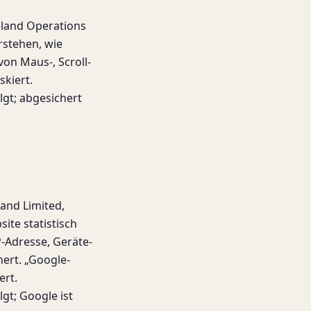
eland Operations
rstehen, wie
von Maus-, Scroll-
kiert.
lgt; abgesichert
and Limited,
ite statistisch
P-Adresse, Geräte-
ert. „Google-
ert.
lgt; Google ist