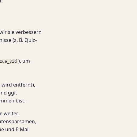
t.
ir sie verbessern
sse (z. B. Quiz-
), um
zue_vid
 wird entfernt),
und ggf.
mmen bist.
e weiter.
 datensparsamen,
e und E-Mail