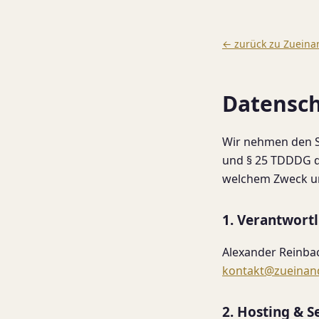
← zurück zu Zueina
Datensch
Wir nehmen den S
und § 25 TDDDG da
welchem Zweck un
1. Verantwortl
Alexander Reinba
kontakt@zueinan
2. Hosting & S