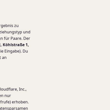
rgebnis zu
eziehungstyp und
n für Paare. Der
 Köhlstraße 1,
die Eingabe). Du
t an
loudflare, Inc.,
en nur
ufrufe) erhoben.
 datensparsamen