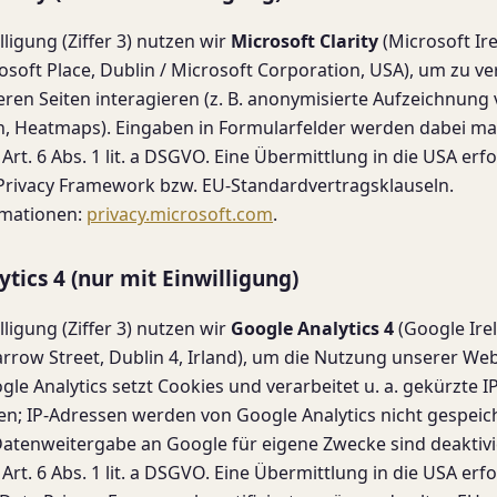
ligung (Ziffer 3) nutzen wir
Microsoft Clarity
(Microsoft Ir
osoft Place, Dublin / Microsoft Corporation, USA), um zu ve
ren Seiten interagieren (z. B. anonymisierte Aufzeichnung 
n, Heatmaps). Eingaben in Formularfelder werden dabei mas
rt. 6 Abs. 1 lit. a DSGVO. Eine Übermittlung in die USA erfo
Privacy Framework bzw. EU-Standardvertragsklauseln.
rmationen:
privacy.microsoft.com
.
ytics 4 (nur mit Einwilligung)
ligung (Ziffer 3) nutzen wir
Google Analytics 4
(Google Irel
row Street, Dublin 4, Irland), um die Nutzung unserer Webs
le Analytics setzt Cookies und verarbeitet u. a. gekürzte I
; IP-Adressen werden von Google Analytics nicht gespeich
Datenweitergabe an Google für eigene Zwecke sind deaktivi
rt. 6 Abs. 1 lit. a DSGVO. Eine Übermittlung in die USA erfo