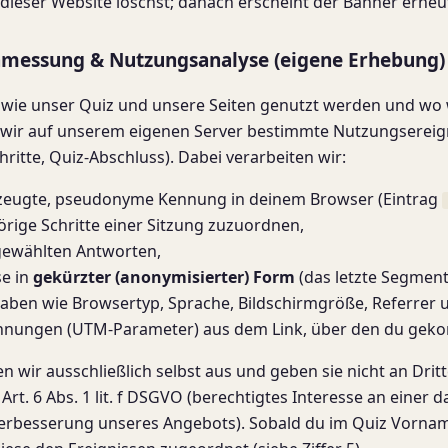
 dieser Website löschst; danach erscheint der Banner erneu
nmessung & Nutzungsanalyse (eigene Erhebung)
wie unser Quiz und unsere Seiten genutzt werden und wo w
wir auf unserem eigenen Server bestimmte Nutzungsereigni
chritte, Quiz-Abschluss). Dabei verarbeiten wir:
erzeugte, pseudonyme Kennung in deinem Browser (Eintrag
ge Schritte einer Sitzung zuzuordnen,
gewählten Antworten,
se in
gekürzter (anonymisierter) Form
(das letzte Segment
aben wie Browsertyp, Sprache, Bildschirmgröße, Referrer 
ungen (UTM-Parameter) aus dem Link, über den du geko
 wir ausschließlich selbst aus und geben sie nicht an Dritt
Art. 6 Abs. 1 lit. f DSGVO (berechtigtes Interesse an einer
erbesserung unseres Angebots). Sobald du im Quiz Vornam