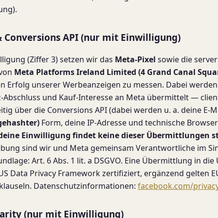
ung).
& Conversions API (nur mit Einwilligung)
ligung (Ziffer 3) setzen wir das
Meta-Pixel
sowie die server
von
Meta Platforms Ireland Limited (4 Grand Canal Squar
n Erfolg unserer Werbeanzeigen zu messen. Dabei werden 
z-Abschluss und Kauf-Interesse an Meta übermittelt — clien
itig über die Conversions API (dabei werden u. a. deine E-M
(gehashter)
Form, deine IP-Adresse und technische Browse
eine Einwilligung findet keine dieser Übermittlungen st
ung sind wir und Meta gemeinsam Verantwortliche im Sin
dlage: Art. 6 Abs. 1 lit. a DSGVO. Eine Übermittlung in die
US Data Privacy Framework zertifiziert, ergänzend gelten E
klauseln. Datenschutzinformationen:
facebook.com/privacy
larity (nur mit Einwilligung)