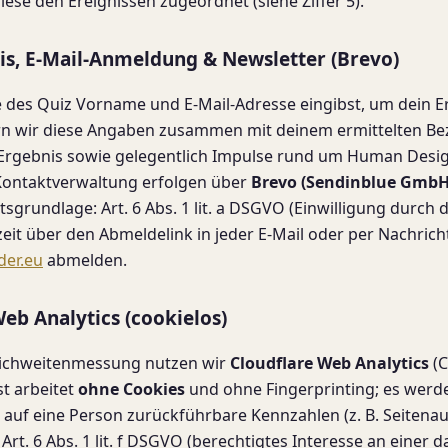
iese den Ereignissen zugeordnet (siehe Ziffer 5).
nis, E-Mail-Anmeldung & Newsletter (Brevo)
des Quiz Vorname und E-Mail-Adresse eingibst, um dein E
ern wir diese Angaben zusammen mit deinem ermittelten B
 Ergebnis sowie gelegentlich Impulse rund um Human Desig
Kontaktverwaltung erfolgen über
Brevo (Sendinblue GmbH,
tsgrundlage: Art. 6 Abs. 1 lit. a DSGVO (Einwilligung durch 
zeit über den Abmeldelink in jeder E-Mail oder per Nachrich
der.eu
abmelden.
Web Analytics (cookielos)
ichweitenmessung nutzen wir
Cloudflare Web Analytics
(C
st arbeitet
ohne Cookies
und ohne Fingerprinting; es werd
t auf eine Person zurückführbare Kennzahlen (z. B. Seitena
Art. 6 Abs. 1 lit. f DSGVO (berechtigtes Interesse an einer