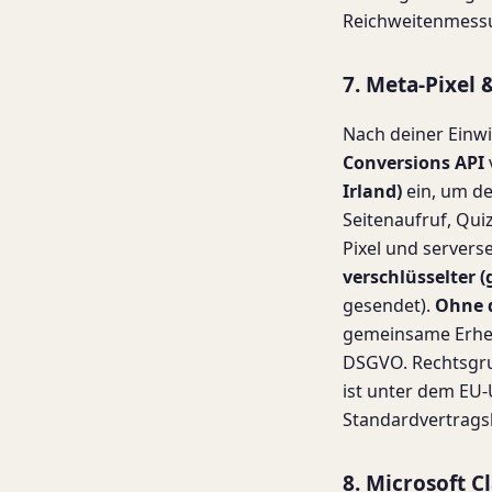
Reichweitenmess
7. Meta-Pixel 
Nach deiner Einwil
Conversions API
Irland)
ein, um de
Seitenaufruf, Qui
Pixel und serverse
verschlüsselter 
gesendet).
Ohne d
gemeinsame Erheb
DSGVO. Rechtsgrun
ist unter dem EU-
Standardvertrags
8. Microsoft C